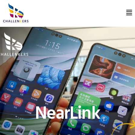
NearLink